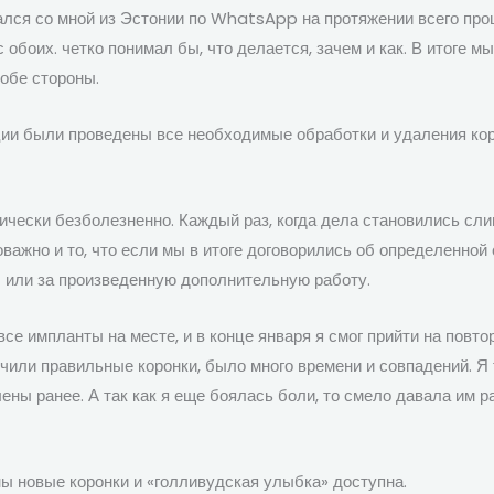
ался со мной из Эстонии по WhatsApp на протяжении всего проц
 обоих. четко понимал бы, что делается, зачем и как. В итоге 
обе стороны.
рции были проведены все необходимые обработки и удаления ко
чески безболезненно. Каждый раз, когда дела становились сли
оважно и то, что если мы в итоге договорились об определенной 
 или за произведенную дополнительную работу.
е импланты на месте, и в конце января я смог прийти на повто
лучили правильные коронки, было много времени и совпадений.
лены ранее. А так как я еще боялась боли, то смело давала им 
ны новые коронки и «голливудская улыбка» доступна.