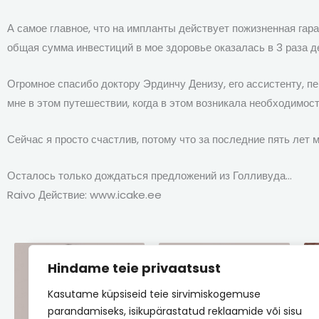
А самое главное, что на импланты действует пожизненная гара
общая сумма инвестиций в мое здоровье оказалась в 3 раза 
Огромное спасибо доктору Эрдинчу Денизу, его ассистенту, п
мне в этом путешествии, когда в этом возникала необходимост
Сейчас я просто счастлив, потому что за последние пять лет
Осталось только дождаться предложений из Голливуда…
Raivo Действие: www.icake.ee
Hindame teie privaatsust
Kasutame küpsiseid teie sirvimiskogemuse
parandamiseks, isikupärastatud reklaamide või sisu