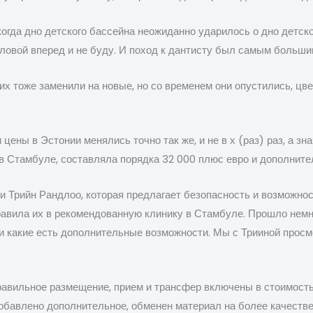
когда дно детского бассейна неожиданно ударилось о дно детск
 головой вперед и не буду. И поход к дантисту был самым больши
 их тоже заменили на новые, но со временем они опустились, цв
цены в Эстонии менялись точно так же, и не в х (раз) раз, а з
 в Стамбуле, составляла порядка 32 000 плюс евро и дополнит
 Трийн Рандлоо, которая предлагает безопасность и возможнос
равила их в рекомендованную клинику в Стамбуле. Прошло немно
и какие есть дополнительные возможности. Мы с Трииной просмо
равильное размещение, прием и трансфер включены в стоимость,
обавлено дополнительное, обменен материал на более качеств